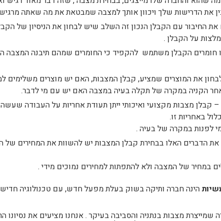
ה שהוא והחברה שלו מייצגים, בבחירת מצבה , שזה דבר מאוד רגיש וא
ין את הדרישות שלך ויכוון אותך למצבה שמבטאת את מה שאתה מרגיש
 החיבור עם הקבלן הנכון זה השלב שיש לבחון את הניסיון של הקבלן
לצות על הקבלן .
 חומרים הקבלן משתמש להקפיד כי החומרים שמהם תיבנה המצבה הינ
בחון את המוצרים שמציע, קבלן המצבות, האם יש מוצרים משלימים למ
לאחר הקניה במקרה של תקלה בעיה במצבה האם יש עם מי לדבר.
– קבלן מצבות מקצועי ואיכותי ייתן תעודת אחריות על העבודה שעשה , 
ול באחריות זו.
מי לפנות במקרה של בעיה .
ת הדברים האלו בבחירת קבלן המצבות יש להשוות את המחירים של ה
 במחיר של המצבה ולא להתפתות למחירים נמוכים מידי .
שיות
הינה חברה ותיקה בשוק בעלת מפעל חדש, עם טכנולוגיה חדישה