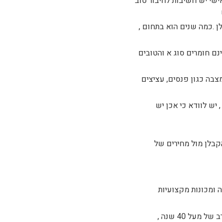
ישי יש חשיבות לחיבור טוב
 .כמה שנים הוא בתחום ,
ם חומרים סוג א והטובים
צבה כגון פנסים, עציצים
יש לוודא כי אכן יש
קבלן מול מחירים של
 ומכונות מקצועיות
מצבות לגזיאל , הינה חברה שמייצרת מצבות בנתניה והסביבה בעיקר . אנחנו מציעים את נסיונו הרב של מעל 40 שנה ,