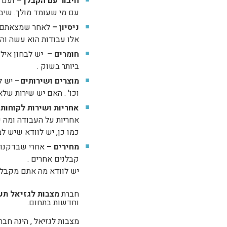
חיבור עם הקבלן –
ועם מ
עם מי שעומד מולך. שיב
ניסיון –
לאחר שמצאתם את
אלו עבודות הוא עשה והמ
חומרים –
יש לבחון אילו
ביותר בשוק .
מוצרים ושירותים
– יש ל
וכו' . האם יש שירות ש
אחריות ושירות לקוחות ­
אחריות על העבודה ומה כל
כמו כן, יש לוודא שיש ל
מחירים –
אחרי שבדקנו א
קבלנים אחרים .
יש לוודא מה אתם מקבלים
חברת
מצבות לגזיאל תע
וחדשות בתחום.