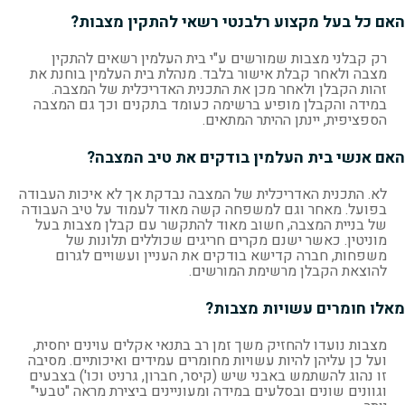
האם כל בעל מקצוע רלבנטי רשאי להתקין מצבות?
רק קבלני מצבות שמורשים ע"י בית העלמין רשאים להתקין
מצבה ולאחר קבלת אישור בלבד. מנהלת בית העלמין בוחנת את
זהות הקבלן ולאחר מכן את התכנית האדריכלית של המצבה.
במידה והקבלן מופיע ברשימה כעומד בתקנים וכך גם המצבה
הספציפית, יינתן ההיתר המתאים.
האם אנשי בית העלמין בודקים את טיב המצבה?
לא. התכנית האדריכלית של המצבה נבדקת אך לא איכות העבודה
בפועל. מאחר וגם למשפחה קשה מאוד לעמוד על טיב העבודה
של בניית המצבה, חשוב מאוד להתקשר עם קבלן מצבות בעל
מוניטין. כאשר ישנם מקרים חריגים שכוללים תלונות של
משפחות, חברה קדישא בודקים את העניין ועשויים לגרום
להוצאת הקבלן מרשימת המורשים.
מאלו חומרים עשויות מצבות?
מצבות נועדו להחזיק משך זמן רב בתנאי אקלים עוינים יחסית,
ועל כן עליהן להיות עשויות מחומרים עמידים ואיכותיים. מסיבה
זו נהוג להשתמש באבני שיש (קיסר, חברון, גרניט וכו') בצבעים
וגוונים שונים ובסלעים במידה ומעוניינים ביצירת מראה "טבעי"