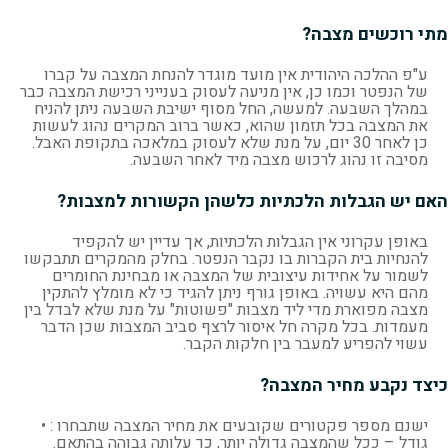
מתי רוכשים מצבה?
ע"פ ההלכה היהודית אין מועד מוגדר להנחת המצבה על קברו
של הנפטר וכמו כן, אין מניעה לעסוק בענייני רכישת המצבה כבר
במהלך השבעה. למעשה, החל מסוף ישיבת השבעה ניתן להניח
את המצבה בכל תזמון שהוא, כאשר ברוב המקרים נהוג לעשות
כן לאחר 30 יום, על מנת שלא לעסוק במלאכה בתקופת האבל.
מסיבה זו נהוג לרכוש מצבה מיד לאחר השבעה.
האם יש הגבלות הלכתיות כלשהן הקשורות למצבות?
באופן עקרוני אין הגבלות הלכתיות, אך עדיין יש להקפיד
להנחיות בית הקברות בו נקבר הנפטר. בחלק מהמקרים תתבקשו
לשמור על אחידות עיצובית של המצבה או מבחינת החומרים
מהם היא עשויה. באופן גורף ניתן להגיד כי לא מומלץ להתקין
מצבה מפוארת מדי ליד מצבות "פשוטות" על מנת שלא לבדל בין
מעמדות. בכל מקרה חל איסור לרצף סביב המצבות שכן הדבר
עשוי להפריע למעבר בין חלקות הקבר.
כיצד נקבע מחיר המצבה?
ישנם מספר פקטורים שקובעים את מחיר המצבה שתבחרו : •
גודל – ככל שהמצבה גדולה יותר, כך עלותה גבוהה בהתאם.