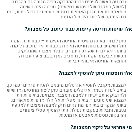
וברונזה כאשר לעיתים רבות ההדבקה תהיה מגובה גם בהברגה
(למשל, במקרה של שימוש בסלעים). חריטה הינה השיטה
שמאפשרת את סגנון האותיות בחופש העיצובי הגדול ביותר, כמו
גם העתקה של כתב היד של הנפטר.
אלו שיטות חריטה קיימות עבור כיתוב על מצבות?
ניתן לבחור באחת משיטות החריטה הקיימות – עבודת יד, התזת
חול ושימוש במכונת חריטה מיוחדת. עבודת היד נחשבת ליקרה
ביותר והיא גם זו שאורכת זמן רב. קבלני מצבות שמחזיקים
מכשור לביצוע התזת חול, חוסכים זמן רב בביצוע העבודה
ותוצאות החריטה איכותיות ביותר.
אלו תוספות ניתן להוסיף למצבה?
למצבות מקובל להוסיף אגרטלים מובנים להנחת פרחים וכמו כן,
בתים לנרות נשמה. אגרטלים מובנים ניתן ליצור מחרסינה או שיש
ולהדביק אותם ישירות למבנה המצבה. מבחינת בתי נרות ניתן
למצוא שני סוגים – בתי נר מפלדת אל-חלד או נרות סולאריים.
בשני המקרים בתי הנר מחוזקים חזק למבנה המציבות למניעת
גניבות וחבלות בעקבות נפילה. ניתן להוסיף פסלי ציפורים
והדבקות נוספות מאבנים או מתכות.
מי אחראי על ניקוי המצבות?