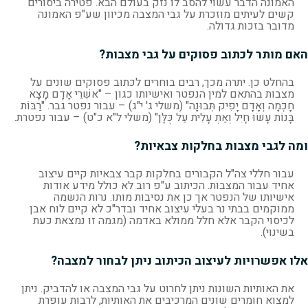
האמונה הדבר עשוי להסב לו נזק בעולם הבא. פטירה ביסורים
קשים לעיתים מוזכרת על גבי המצבה מכיוון שע"פ האמונה
מדובר בזכות גדולה.
האם מותר לכתוב פסוקים על גבי מצבות?
בהחלט כן. יתרה מכך, רבים בוחרים לכתוב פסוקים שונים על
מצבות בהתאם למין הנפטר ואישיותו כגון – "אשְׁרֵי אָדָם מָצָא
חָכְמָה וְאָדָם יָפִיק תְּבוּנָה" (משלי ג' י"ג) – עבור נפטר גבר. "רַבּוֹת
בָּנוֹת עָשׂוּ חָיִל וְאַתְּ עָלִית עַל כֻּלָּן" (משלי ל"א כ"ט) – עבור נפטרת.
ומה לגבי מצבות בחלקות צבאיות?
עבור חללי צה"ל הקבורים בחלקות קבר צבאיות קיים עיצוב
אחיד עבור המצבות. הכיתוב ע"פ רוב לא כולל מידע אודות
אישיותו של הנפטר אך כן את נסיבות מותו. נרות הנשמה
ממוקמים בבתי נר בעלי עיצוב אחיד ובדר"כ לא קיים לוח אבן
לכיסוי הקבר אלא חלל ממולא באדמה (מגמה זו נמצאת כעת
בשינוי).
אלו אפשרויות לעיצוב הכיתוב ניתן לבחור למצבה?
את האותיות השונות ניתן לחרוט על גבי המצבה או להדביק. ניתן
למצוא חומרים שונים המרכיבים את האותיות, לרבות עופרת