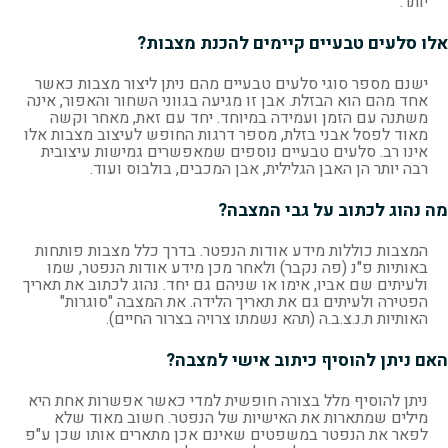
יותר.
אלו סלעים טבעיים קיימים להכנת מצבות?
ישנם מספר סוגי סלעים טבעיים מהם ניתן ליצור מצבות כאשר
אחד מהם הוא הבזלת. אבן זו מגיעה בגווני השחור והאפור, אינה
משתנה עם הזמן ועמידה במיוחד. יחד עם זאת, מאחר וקשה
מאוד לפסל אבני בזלת, מספר דרגות החופש לעיצוב מצבות אלו
אינו רב. סלעים טבעיים נוספים שמאפשרים גמישות עיצובית
רבה יותר הן האבן הגלילית, אבן המכבים, בולבוס ועוד.
מה נהוג לכתוב על גבי המצבה?
המצבות כוללות מידע אודות הנפטר. בדרך כלל מצבות פותחות
באותיות פ"נ (פה נקבר) ולאחר מכן מידע אודות הנפטר, שמו
ולעיתים שם אביו, אימו או שניהם גם יחד. נהוג לכתוב את תאריך
הפטירה ולעיתים גם את תאריך הלידה. את המצבה "סוגרות"
האותיות ת.נ.צ.ב.ה (תהא נשמתו צרויה בצרור החיים).
האם ניתן להוסיף כיתוב אישי למצבה?
ניתן להוסיף מלל בצורה חופשית למדי כאשר אפשרות אחת היא
מילים שמתארות את האישיות של הנפטר. חשוב מאוד שלא
לפאר את הנפטר במשפטים שאינם אכן מתארים אותו שכן ע"פ