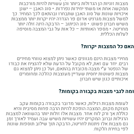
מצבות זוגיות הן הגדולות ביותר והן עשויות להיות מורכבות
ממקשה אחת או משתי יחידות נפרדות. • סוג האבן – ישנן
איכויות שונות של סוג האבן שתבחרו ובהתאם לכך המחיר. כך
למשל מצבות מגרניט אדום פר הגדרה יהיו יקרות יותר ממצבות
משיש חברון פשוט. • סוג הכיתוב – הדבקה הינה זולה יותר
מחריטה. • מספר האותיות – כל אות על גבי המצבה מוסיפה
לעלות הכללית.
האם כל המצבות יקרות?
מחירי מצבות הינם מגוונים כאשר ניתן למצוא טווחי מחירים
רבים. יחד עם זאת, לא מקובל על הדעת שלא להנציח את כבודו
של הנפטר ע"י מצבה מכובדת בהתאם, ועל כן ניתן למצוא גם
מצבות פשוטות יחסית שעדיין מעוצבות כהלכה ומחומרים
איכותיים כגון שיש חברון.
ומה לגבי מצבות בקבורה בקומות?
לעומת מצבות רגילות, כאשר מדובר בקבורה בקומות עקב
מצוקת מקום, המצבה הופכת להיות הרבה פחות מסיבית והיא
כוללת אך ורק לוח אחד. מצבות אלו זולות יותר בהשוואה למצבות
הרגילות וברוב המקרים יהיו עשויות משיש עבה ועמיד לאורך זמן.
גם מצבות אלו ניתנות לחריטה, הדבקה תוך שילוב תוספות שונות
לפי בחירת הלקוח.