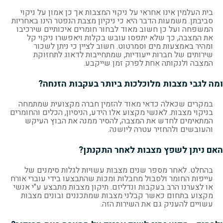
בית העלמין אינו אחראי על ניקוי המצבות אך כן אמון על ניקוי
סביבתן. משמעות הדבר היא כי ניקיון מצבת הנפטר הינו באחריות
המשפחה ועל כן חשוב מאוד לבחור חומרים איכותיים שירכיבו
את המצבה, כך שלא יתפסו עובש בקלות ויאפשרו ניקוי קל
ומהיר באמצעות מים וסמרטוט. חשוב לציין כי ניתן לשכור
שירותים של חברות ייעודיות, שמתחייבות לדאוג לתחזוקת
המצבה ולנקותה אחת לפרק זמן שייקבע.
ומה לגבי מצבות מלוכלכות ביותר בעקבות הזנחה?
במקרים שכאלה כדאי מאוד להזמין חברה מקצועית שמתמחה
בניקוי מצבות. לאנשי מקצוע אלו הידע, הניסיון, הכלים והחומרים
המתאימים לחדש את המצבה, להסיר ממנה את הבוץ העיקש
והעובשים ולהחזיר עטרה ליושנה.
האם ניתן לשפץ מצבות לאחר התקנתן?
בהחלט. לאחר מספר שנים מצבות עשויות לגלות סימנים של
עייפות החומר ולסבול מחבלות ומכות שהתבצעו בידי עוברי אורח
או לצערנו הרב בעקבות ונדליזם. תיקון מצבות מתבצע ע"י אנשי
מקצוע בתחום כאשר קבלני מצבות שמתכננים ובונים מצבות
עשויים להעניק גם את השירות הזה.